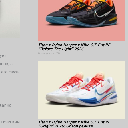
Titan x Dylan Harper x Nike G.T. Cut PE
“Before The Light” 2026
6 августа 2026
ует
вок, а
 его связь
tar на
ссическим
Titan x Dylan Harper x Nike G.T. Cut PE
“Origin” 2026: Обзор релиза