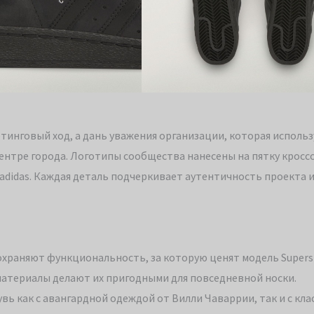
тинговый ход, а дань уважения организации, которая использ
ентре города. Логотипы сообщества нанесены на пятку кроссо
adidas. Каждая деталь подчеркивает аутентичность проекта и
охраняют функциональность, за которую ценят модель Supers
материалы делают их пригодными для повседневной носки.
вь как с авангардной одеждой от Вилли Чаваррии, так и с кла