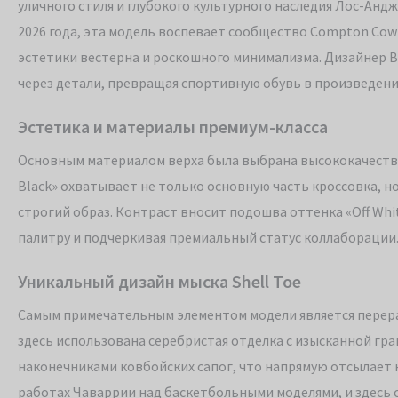
уличного стиля и глубокого культурного наследия Лос-Анд
2026 года, эта модель воспевает сообщество Compton Cowb
эстетики вестерна и роскошного минимализма. Дизайнер 
через детали, превращая спортивную обувь в произведени
Эстетика и материалы премиум-класса
Основным материалом верха была выбрана высококачестве
Black» охватывает не только основную часть кроссовка, но
строгий образ. Контраст вносит подошва оттенка «Off Wh
палитру и подчеркивая премиальный статус коллаборации
Уникальный дизайн мыска Shell Toe
Самым примечательным элементом модели является перер
здесь использована серебристая отделка с изысканной г
наконечниками ковбойских сапог, что напрямую отсылает 
работах Чаваррии над баскетбольными моделями, и здесь 