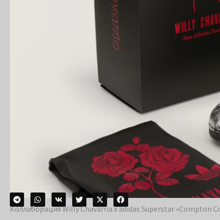
Коллаборация Willy Chavarria x adidas Superstar «Compton