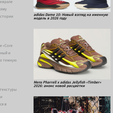
феврале
изму
adidas Dame 10: Новый взгляд на именную
истории
модель в 2026 году
е «Core
ьный и
ую темную
Mens Pharrell x adidas Jellyfish «Timber»
2026: анонс новой расцветки
 текстуры
ми
ся в