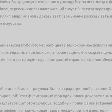
желеса. Выпущенная специально к уикенду Матча всех звезд в 
oys, переосмысливая классический силуэт Superstar через пр
Вилли Чаваррия вновь доказывает свое умение рассказывать 
е искусства.
нная кожа глубокого черного цвета. Монохромное исполнени
 и легендарные три полоски, а также задник, что создает цел
ite», которая придает паре винтажный характер, смягчая общ
.
аботанный мысок-ракушка. Вместо традиционной резиновой
равировкой. Этот филигранный узор вдохновлен декоративны
к культуре Compton Cowboys. Подобный прием ранее встречал
он эффектно подчеркивает связь между спортом и вестерн-