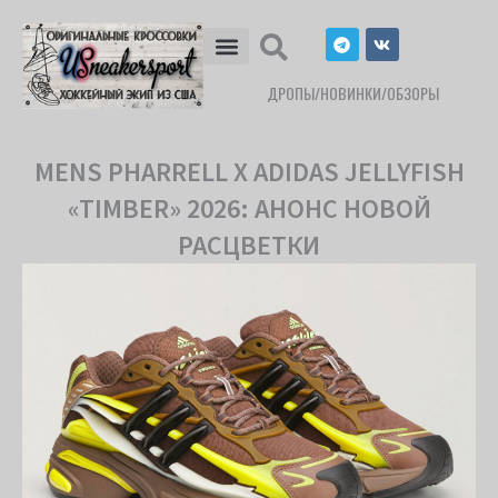
Перейти
T
V
к
e
k
l
содержимому
e
ДРОПЫ/НОВИНКИ/ОБЗОРЫ
g
r
a
m
MENS PHARRELL X ADIDAS JELLYFISH
«TIMBER» 2026: АНОНС НОВОЙ
РАСЦВЕТКИ