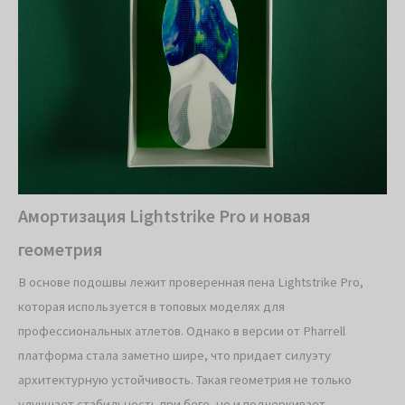
Амортизация Lightstrike Pro и новая
геометрия
В основе подошвы лежит проверенная пена Lightstrike Pro,
которая используется в топовых моделях для
профессиональных атлетов. Однако в версии от Pharrell
платформа стала заметно шире, что придает силуэту
архитектурную устойчивость. Такая геометрия не только
улучшает стабильность при беге, но и подчеркивает