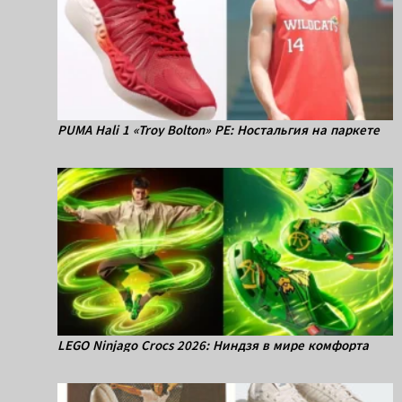
PUMA Hali 1 «Troy Bolton» PE: Ностальгия на паркете
LEGO Ninjago Crocs 2026: Ниндзя в мире комфорта