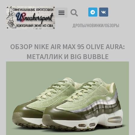
Перейти
T
V
к
e
k
l
содержимому
e
ДРОПЫ/НОВИНКИ/ОБЗОРЫ
g
r
a
m
ОБЗОР NIKE AIR MAX 95 OLIVE AURA:
МЕТАЛЛИК И BIG BUBBLE