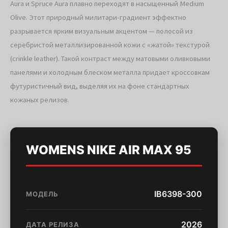
Aura и Spruce Aura плавно переходят в насыщенный Medium
Olive. Этот природный милитари-градиент эффектно
разрывается ярким визуальным акцентом — полосой из
серебристой металлизированной кожи с «жатой» текстурой
(crinkle leather). Такой контраст между матовыми оливковыми
панелями и холодным блеском металла придает кроссовкам
футуристичный вид, выделяя их на фоне стандартных
кожаных релизов.
WOMENS NIKE AIR MAX 95
IB6398-300
МОДЕЛЬ
2026
ДАТА РЕЛИЗА