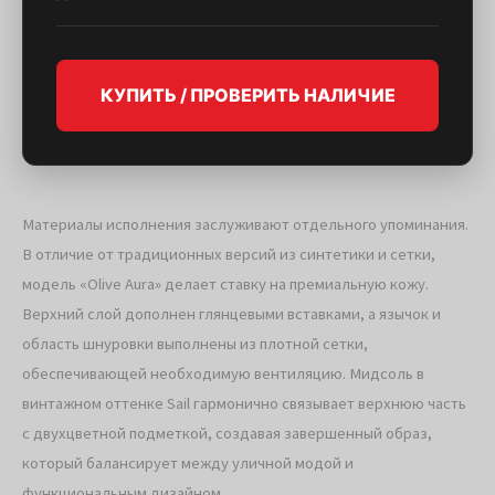
КУПИТЬ / ПРОВЕРИТЬ НАЛИЧИЕ
Материалы исполнения заслуживают отдельного упоминания.
В отличие от традиционных версий из синтетики и сетки,
модель «Olive Aura» делает ставку на премиальную кожу.
Верхний слой дополнен глянцевыми вставками, а язычок и
область шнуровки выполнены из плотной сетки,
обеспечивающей необходимую вентиляцию. Мидсоль в
винтажном оттенке Sail гармонично связывает верхнюю часть
с двухцветной подметкой, создавая завершенный образ,
который балансирует между уличной модой и
функциональным дизайном.