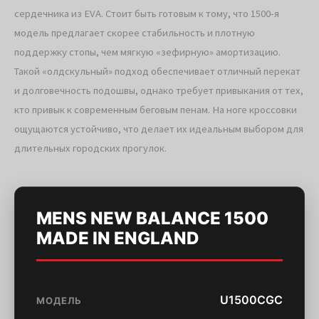
сердечника из EVA. Стоит быть готовым к тому, что 1500-я
модель предлагает скорее стабильность и плотную
поддержку стопы, чем мягкую «зефирную» амортизацию.
Такой «олдскульный» подход обеспечивает отличный перекат
и долговечность подошвы, однако требует привыкания от тех,
кто привык к современным беговым пенам. На ноге кроссовки
ощущаются устойчиво, что делает их идеальным выбором для
длительных городских прогулок.
MENS NEW BALANCE 1500
MADE IN ENGLAND
U1500CGC
МОДЕЛЬ