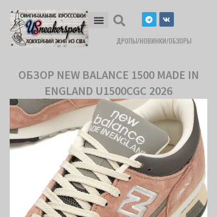
Перейти
T
V
к
e
k
l
содержимому
e
ДРОПЫ/НОВИНКИ/ОБЗОРЫ
g
r
a
m
ОБЗОР NEW BALANCE 1500 MADE IN
ENGLAND U1500CGC 2026