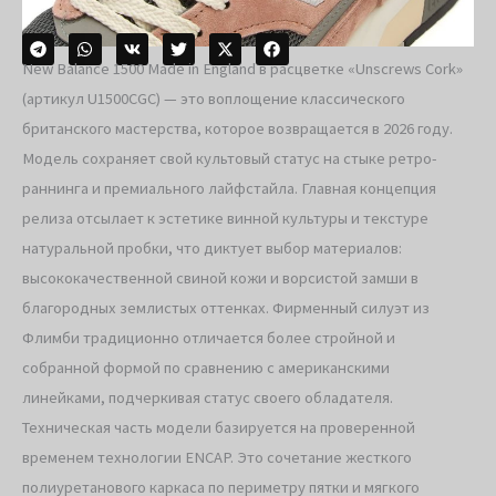
New Balance 1500 Made in England в расцветке «Unscrews Cork»
(артикул U1500CGC) — это воплощение классического
британского мастерства, которое возвращается в 2026 году.
Модель сохраняет свой культовый статус на стыке ретро-
раннинга и премиального лайфстайла. Главная концепция
релиза отсылает к эстетике винной культуры и текстуре
натуральной пробки, что диктует выбор материалов:
высококачественной свиной кожи и ворсистой замши в
благородных землистых оттенках. Фирменный силуэт из
Флимби традиционно отличается более стройной и
собранной формой по сравнению с американскими
линейками, подчеркивая статус своего обладателя.
Техническая часть модели базируется на проверенной
временем технологии ENCAP. Это сочетание жесткого
полиуретанового каркаса по периметру пятки и мягкого