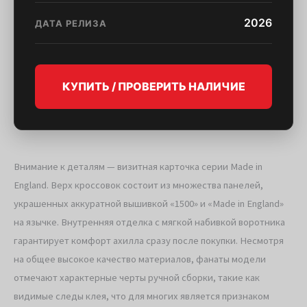
2026
ДАТА РЕЛИЗА
КУПИТЬ / ПРОВЕРИТЬ НАЛИЧИЕ
Внимание к деталям — визитная карточка серии Made in
England. Верх кроссовок состоит из множества панелей,
украшенных аккуратной вышивкой «1500» и «Made in England»
на язычке. Внутренняя отделка с мягкой набивкой воротника
гарантирует комфорт ахилла сразу после покупки. Несмотря
на общее высокое качество материалов, фанаты модели
отмечают характерные черты ручной сборки, такие как
видимые следы клея, что для многих является признаком