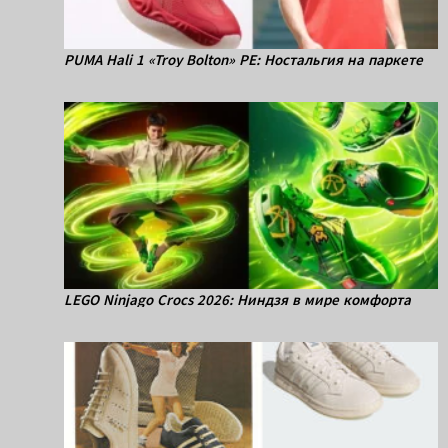
PUMA Hali 1 «Troy Bolton» PE: Ностальгия на паркете
LEGO Ninjago Crocs 2026: Ниндзя в мире комфорта