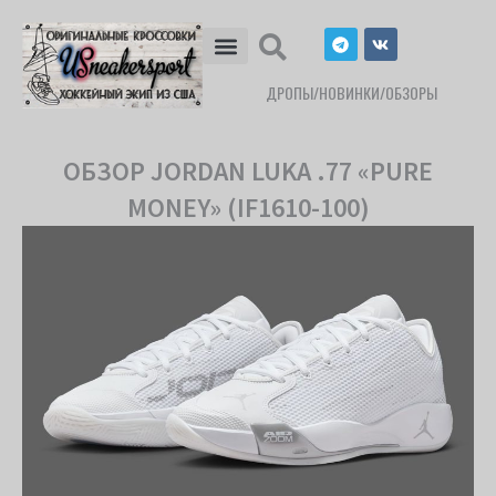
Перейти
T
V
к
e
k
l
содержимому
e
ДРОПЫ/НОВИНКИ/ОБЗОРЫ
g
r
a
m
ОБЗОР JORDAN LUKA .77 «PURE
MONEY» (IF1610-100)