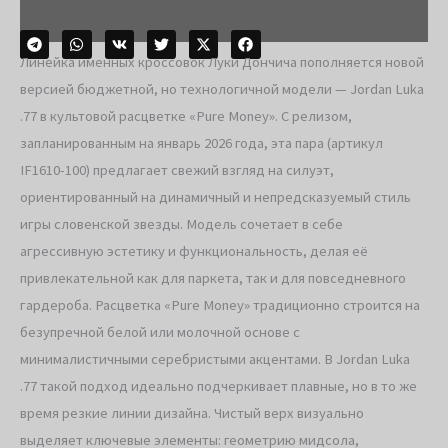
Линейка именных кроссовок Луки Дончича пополняется новой
версией бюджетной, но технологичной модели — Jordan Luka
.77 в культовой расцветке «Pure Money». С релизом,
запланированным на январь 2026 года, эта пара (артикул
IF1610-100) предлагает свежий взгляд на силуэт,
ориентированный на динамичный и непредсказуемый стиль
игры словенской звезды. Модель сочетает в себе
агрессивную эстетику и функциональность, делая её
привлекательной как для паркета, так и для повседневного
гардероба. Расцветка «Pure Money» традиционно строится на
безупречной белой или молочной основе с
минималистичными серебристыми акцентами. В Jordan Luka
.77 такой подход идеально подчеркивает плавные, но в то же
время резкие линии дизайна. Чистый верх визуально
выделяет ключевые элементы: геометрию мидсола,