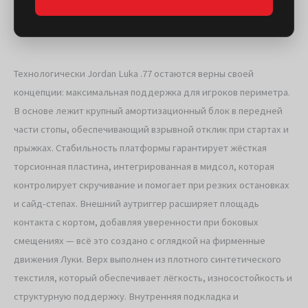
Технологически Jordan Luka .77 остаются верны своей
концепции: максимальная поддержка для игроков периметра.
В основе лежит крупный амортизационный блок в передней
части стопы, обеспечивающий взрывной отклик при стартах и
прыжках. Стабильность платформы гарантирует жёсткая
торсионная пластина, интегрированная в мидсол, которая
контролирует скручивание и помогает при резких остановках
и сайд-степах. Внешний аутриггер расширяет площадь
контакта с кортом, добавляя уверенности при боковых
смещениях — всё это создано с оглядкой на фирменные
движения Луки. Верх выполнен из плотного синтетического
текстиля, который обеспечивает лёгкость, износостойкость и
структурную поддержку. Внутренняя подкладка и