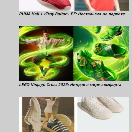
PUMA Hali 1 «Troy Bolton» PE: Ностальгия на паркете
LEGO Ninjago Crocs 2026: Ниндзя в мире комфорта