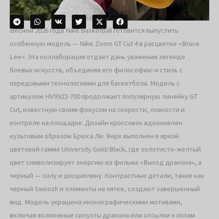
Весной 2026 года Nike Basketball готовится выпустить
особенную модель — Nike Zoom GT Cut 4 в расцветке «Bruce
Lee». Эта коллаборация отдает дань уважения легенде
боевых искусств, объединяя его философию и стиль с
передовыми технологиями для баскетбола. Модель с
артикулом HV9922-700 продолжает популярную линейку GT
Cut, известную своим фокусом на скорости, ловкости и
контроле на площадке. Дизайн кроссовок вдохновлен
культовым образом Брюса Ли. Верх выполнен в яркой
цветовой гамме University Gold/Black, где золотисто-желтый
цвет символизирует энергию из фильма «Выход дракона», а
черный — силу и дисциплину. Контрастные детали, такие как
черный Swoosh и элементы на пятке, создают завершенный
вид. Модель украшена иконографическими мотивами,
включая возможные силуэты дракона или отсылки к позам