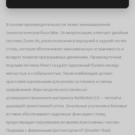
В основе производительности лежит инновационная
технологическая база Nike. За амортизацию отвечает двойная
система Zoom Air, расположенная в передней и задней частях
стопы, которая обеспечивает максимальную отзывчивость и
возврат энергии при взрывных движениях. Промежуточная
подошва из пены React создает идеальный баланс между
мягкостью и стабильностью. Такая комбинация делает
кроссовки идеальными для резких остановок и смены
направления. Верх модели изготовлен из
усовершенствованного материала BattleKnit 3.0 — легкой и
дышащей трикотажной сетки. Зональные усиления и боковые
вставки обеспечивают надежную фиксацию стопы,
предотвращая скручивание во время агрессивных «катов».
Подошва с фирменным протектором GT (Greater Than)