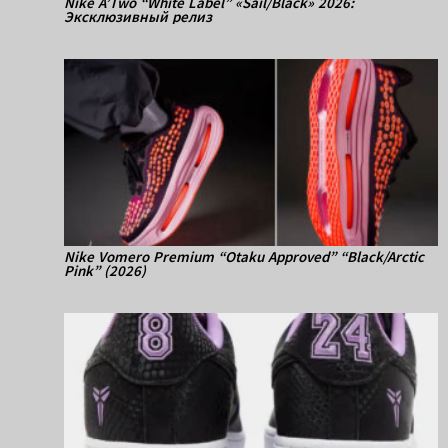
Nike A’Two “White Label” «Sail/Black» 2026:
Эксклюзивный релиз
Nike Vomero Premium “Otaku Approved” “Black/Arctic
Pink” (2026)