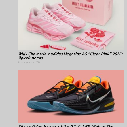
Willy Chavarria x adidas Megaride AG “Clear Pink” 2026:
Яркий релиз
6 августа 2026
Titan x Dylan Harper x Nike G.T. Cut PE “Before The