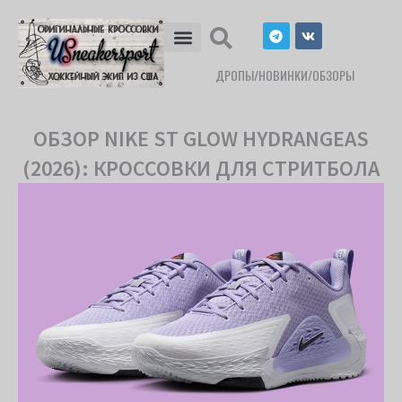
Перейти
T
V
к
e
k
l
содержимому
e
ДРОПЫ/НОВИНКИ/ОБЗОРЫ
g
r
a
m
ОБЗОР NIKE ST GLOW HYDRANGEAS
(2026): КРОССОВКИ ДЛЯ СТРИТБОЛА