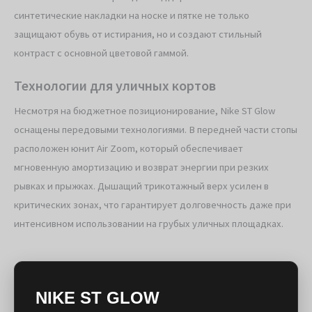
синтетические накладки на носке и пятке не только
защищают обувь от истирания, но и создают стильный
контраст с основной цветовой гаммой.
Технологии для уличных кортов
Несмотря на бюджетное позиционирование, Nike ST Glow
оснащены передовыми технологиями. В передней части стопы
расположен юнит Air Zoom, который обеспечивает
мгновенную амортизацию и возврат энергии при резких
рывках и прыжках. Дышащий трикотажный верх усилен в
критических зонах, что гарантирует долговечность даже при
интенсивном использовании на грубых уличных площадках.
NIKE ST GLOW