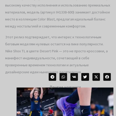
высокому качеству исполнения и использованию премиальных
материалов, модель (артикул IH1338-600) занимает достойное
место в коллекции Color Blast, предлагая идеальный баланс
между ностальгией и современным комфортом.
Этот релиз подтверждает, что интерес к технологичным
беговым моделям нулевых остается на пике популярности.
Nike Shox TL в цвете Desert Pink — это не просто кроссовки, а
манифест индивидуальности, сочетающий в себе
проверенные временем технологии и актуальные
дизайнерские идеи нынешнего десятилетия.
Другие новинки