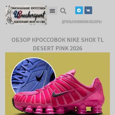
Перейти
T
V
к
e
k
l
содержимому
e
ДРОПЫ/НОВИНКИ/ОБЗОРЫ
g
r
a
m
ОБЗОР КРОССОВОК NIKE SHOX TL
DESERT PINK 2026