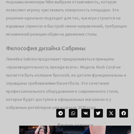
подошвы инженеры Nike выбрали отзывчивость, которая
позволяет игроку чувствовать поверхность площадки. Это
решение идеально подходит для тех, чья игра строится на
взрывных спринтах и быстрой смене направлений, требующих
мгновенной реакции обуви на движения стопы.
Философия дизайна Сабрины
Линейка Sabrina продолжает придерживаться принципа
«производительность прежде всего». Модель Rush Coral не
пытается быть излишне броской, ее детали функциональны и
оправданы требованиями баскетбола. Это сочетание
профессионального оборудования и современного стиля,
которое будет доступно в официальных магазинах и у
избранных ритейлеров уже в начале 2026 года.
Другие новинки