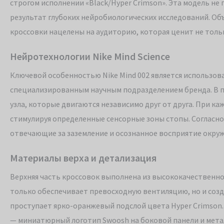
строгом исполнении «Black/Hyper Crimson». Эта модель не
результат глубоких нейробиологических исследований. Об
кроссовки нацелены на аудиторию, которая ценит не толь
Нейротехнологии Nike Mind Science
Ключевой особенностью Nike Mind 002 является использов
специализированным научным подразделением бренда. В 
узла, которые двигаются независимо друг от друга. При 
стимулируя определенные сенсорные зоны стопы. Согласно 
отвечающие за заземление и осознанное восприятие окру
Материалы верха и детализация
Верхняя часть кроссовок выполнена из высококачественно
только обеспечивает превосходную вентиляцию, но и созд
проступает ярко-оранжевый подслой цвета Hyper Crimson
— миниатюрный логотип Swoosh на боковой панели и метал