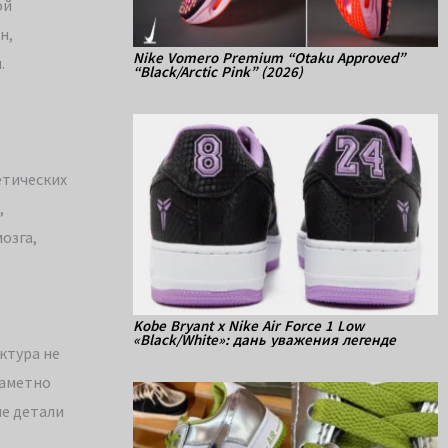
ой
н,
Nike Vomero Premium “Otaku Approved”
.
“Black/Arctic Pink” (2026)
етических
,
озга,
Kobe Bryant x Nike Air Force 1 Low
«Black/White»: дань уважения легенде
ктура не
заметно
е детали