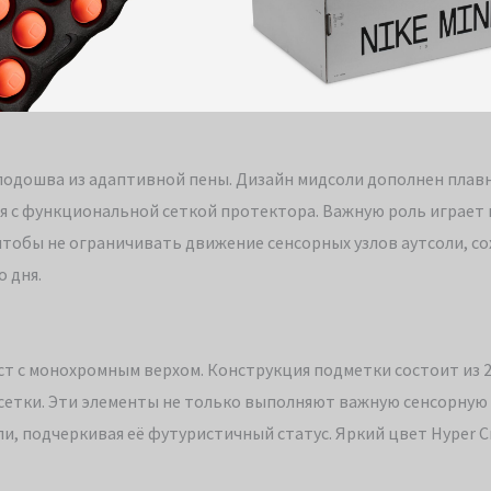
я подошва из адаптивной пены. Дизайн мидсоли дополнен пла
 с функциональной сеткой протектора. Важную роль играет 
чтобы не ограничивать движение сенсорных узлов аутсоли, со
 дня.
ст с монохромным верхом. Конструкция подметки состоит из 2
 сетки. Эти элементы не только выполняют важную сенсорную
и, подчеркивая её футуристичный статус. Яркий цвет Hyper 