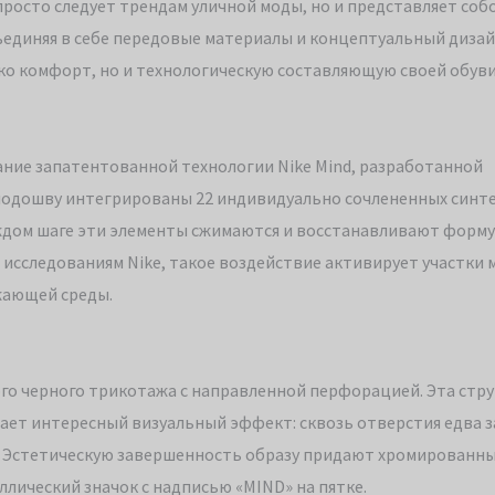
 просто следует трендам уличной моды, но и представляет соб
ъединяя в себе передовые материалы и концептуальный дизай
ко комфорт, но и технологическую составляющую своей обуви
ание запатентованной технологии Nike Mind, разработанной
подошву интегрированы 22 индивидуально сочлененных синт
каждом шаге эти элементы сжимаются и восстанавливают форму
исследованиям Nike, такое воздействие активирует участки м
жающей среды.
го черного трикотажа с направленной перфорацией. Эта стру
ает интересный визуальный эффект: сквозь отверстия едва 
. Эстетическую завершенность образу придают хромированны
лический значок с надписью «MIND» на пятке.