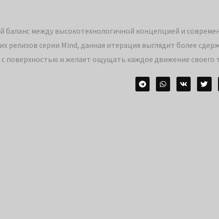
ый баланс между высокотехнологичной концепцией и соврем
их релизов серии Mind, данная итерация выглядит более сдер
т с поверхностью и желает ощущать каждое движение своего т