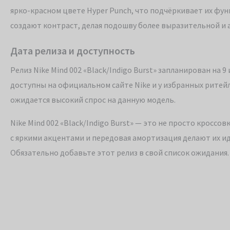
ярко-красном цвете Hyper Punch, что подчёркивает их функ
создают контраст, делая подошву более выразительной и
Дата релиза и доступность
Релиз Nike Mind 002 «Black/Indigo Burst» запланирован на 9
доступны на официальном сайте Nike и у избранных ритей
ожидается высокий спрос на данную модель.
Nike Mind 002 «Black/Indigo Burst» — это не просто кроссо
с яркими акцентами и передовая амортизация делают их и
Обязательно добавьте этот релиз в свой список ожидания.