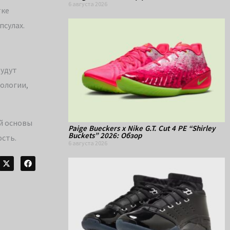
6 августа 2026
тке
псулах.
будут
ологии,
ой основы
Paige Bueckers x Nike G.T. Cut 4 PE “Shirley
Buckets” 2026: Обзор
ость.
6 августа 2026