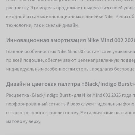
расцветку. Эта модель продолжает выделяться своей уник
её одной из самых инновационных в линейке Nike. Релиз о
технологии, так и смелый дизайн.
Инновационная амортизация Nike Mind 002 2026: 
Главной особенностью Nike Mind 002 остаётся её уникальн
по всей подошве, обеспечивают целенаправленную поддер
индивидуальным особенностям стопы, предлагая беспреце
Дизайн и цветовая палитра «Black/Indigo Burst»
Расцветка «Black/Indigo Burst» для Nike Mind 002 2026 год
перфорированный сетчатый верх служит идеальным фоном
от ярко-розового к фиолетовому. Металлические платинов
матовому верху.