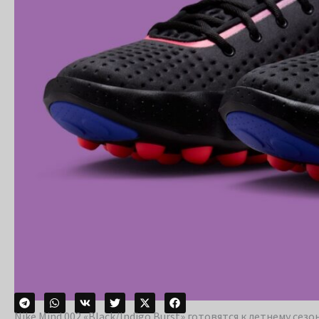
Nike Mind 002 «Black/Indigo Burst» готовятся к летнему сез