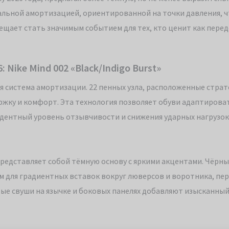
альной амортизацией, ориентированной на точки давления, ч
бещает стать значимым событием для тех, кто ценит как пере
Nike Mind 002 «Black/Indigo Burst»
ая система амортизации. 22 пенных узла, расположенные стра
жку и комфорт. Эта технология позволяет обуви адаптироват
дентный уровень отзывчивости и снижения ударных нагрузок
а представляет собой тёмную основу с яркими акцентами. Чёрн
 для градиентных вставок вокруг люверсов и воротника, пе
ые свуши на язычке и боковых панелях добавляют изысканный