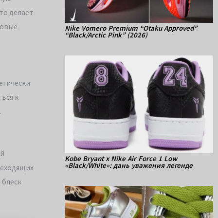
то делает
довые
Nike Vomero Premium “Otaku Approved”
“Black/Arctic Pink” (2026)
тегически
ься к
.
ый
Kobe Bryant x Nike Air Force 1 Low
«Black/White»: дань уважения легенде
реходящих
 блеск