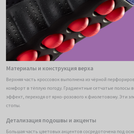
Материалы и конструкция верха
Верхняя часть кроссовок выполнена из чёрной перфориро
комфорт в тёплую погоду. Градиентные сетчатые полосы 
эффект, переходя от ярко-розового к фиолетовому. Эти э
стопы.
Детализация подошвы и акценты
Большая часть цветовых акцентов сосредоточена под осно