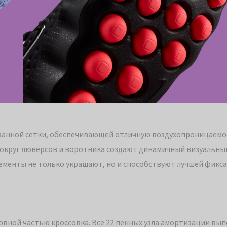
ванной сетки, обеспечивающей отличную воздухопроницаемо
вокруг люверсов и воротника создают динамичный визуальны
лементы не только украшают, но и способствуют лучшей фикс
вной частью кроссовка. Все 22 пенных узла амортизации вы