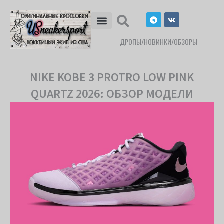
Перейти
T
V
к
e
k
l
содержимому
e
ДРОПЫ/НОВИНКИ/ОБЗОРЫ
g
r
a
m
NIKE KOBE 3 PROTRO LOW PINK
QUARTZ 2026: ОБЗОР МОДЕЛИ