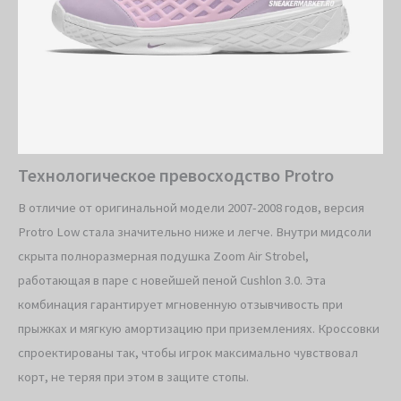
Технологическое превосходство Protro
В отличие от оригинальной модели 2007-2008 годов, версия
Protro Low стала значительно ниже и легче. Внутри мидсоли
скрыта полноразмерная подушка Zoom Air Strobel,
работающая в паре с новейшей пеной Cushlon 3.0. Эта
комбинация гарантирует мгновенную отзывчивость при
прыжках и мягкую амортизацию при приземлениях. Кроссовки
спроектированы так, чтобы игрок максимально чувствовал
корт, не теряя при этом в защите стопы.