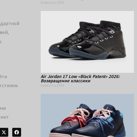
6 августа 2026
андартной
вей,
.
Air Jordan 17 Low «Black Patent» 2026:
Эти
Возвращение классики
 стилем.
6 августа 2026
ике
енит