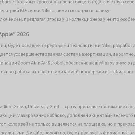
х баскетбольных кроссовок предстоящего года, сочетая в себе
терацией KD-серии Nike стремится поднять планку
сключением, предлагая игрокам и коллекционерам нечто особе
Apple” 2026
серии, будет оснащен передовыми технологиями Nike, разрабо
ается усовершенствованная система амортизации, вероятно,
инации Zoom Air и Air Strobel, обеспечивающей взрывную от
стоянно работают над оптимизацией поддержки и стабильност
Stadium Green/University Gold — сразу привлекает внимание сво
нающий глазированное яблоко, дополнен акцентами зеленого 
от колорвей не только выделяется на площадке, но и прекра
ерсальными. Дизайн, вероятно, будет включать фирменные э