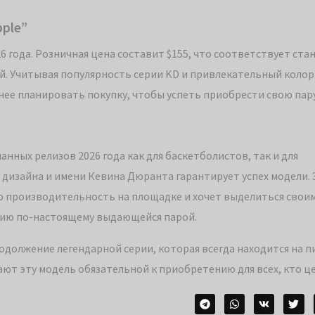
pple”
026 года. Розничная цена составит $155, что соответствует ст
й. Учитывая популярность серии KD и привлекательный колор
нее планировать покупку, чтобы успеть приобрести свою пару
анных релизов 2026 года как для баскетболистов, так и для
 дизайна и имени Кевина Дюранта гарантирует успех модели. 
ю производительность на площадке и хочет выделиться своим
цию по-настоящему выдающейся парой.
продолжение легендарной серии, которая всегда находится на п
ют эту модель обязательной к приобретению для всех, кто ц