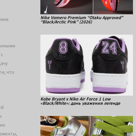
Nike Vomero Premium “Otaku Approved”
нное.
“Black/Arctic Pink” (2026)
танными
 с
дачу
и, что
Kobe Bryant x Nike Air Force 1 Low
«Black/White»: дань уважения легенде
ей
и
сно
лементы,