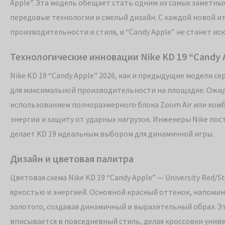
Apple”. Эта модель обещает стать одним из самых заметны
передовые технологии и смелый дизайн. С каждой новой и
производительности и стиля, и “Candy Apple” не станет и
Технологические инновации Nike KD 19 “Candy 
Nike KD 19 “Candy Apple” 2026, как и предыдущие модели 
для максимальной производительности на площадке. Ожид
использованием полноразмерного блока Zoom Air или комб
энергии и защиту от ударных нагрузок. Инженеры Nike по
делает KD 19 идеальным выбором для динамичной игры.
Дизайн и цветовая палитра
Цветовая схема Nike KD 19 “Candy Apple” — University Red/
яркостью и энергией. Основной красный оттенок, напоми
золотого, создавая динамичный и выразительный образ. Эт
вписывается в повседневный стиль, делая кроссовки унив