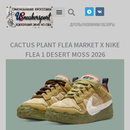
Перейти
T
V
к
e
k
l
содержимому
e
ДРОПЫ/НОВИНКИ/ОБЗОРЫ
g
r
a
m
CACTUS PLANT FLEA MARKET X NIKE
FLEA 1 DESERT MOSS 2026