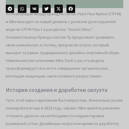
Коллаборация между брендом Cactus Plant Flea Market (CPFM)
и Nike выходит на новый уровень с релизом долгожданной
модели CPFM Flea 1 в расцветке “Desert Moss”.
Основательница бренда Синтия Лу продолжает развивать
свою уникальную эстетику, предлагая силуэт, который
выходит за рамки традиционного дизайна спортивной обуви.
Навеянная классическими Nike Dunk Low, эта модель
трансформируется в нечто совершенно органическое,
воплощая концепцию «вегетативного разрастания».
История создания и доработки силуэта
Путь этой пары к прилавкам был непростым. Изначально релиз
планировался еще в 2022 году, однако Nike приняла решение
отложить дроп из-за необходимости корректировки
размерной сетки. Дизайнеры потратили время на доработку