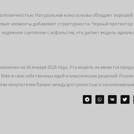
долговечностью. Натуральная кожа основы обладает хорошей
мшевые элементы добавляют структурности. Черный протекто
 надежное сцепление с асфальтом, что делает модель идеал
азначен на 16 января 2026 года. Эта модель не является прод
ike в силе собственных идей и классических решений. Розни
длагая покупателям баланс между доступностью и эксклюзивным