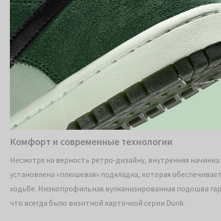
Комфорт и современные технологии
Несмотря на верность ретро-дизайну, внутренняя начинк
установлена «плюшевая» подкладка, которая обеспечивае
ходьбе. Низкопрофильная вулканизированная подошва гар
что всегда было визитной карточкой серии Dunk.