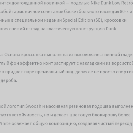
лнится долгожданной новинкой — моделью Nike Dunk Low Retro
собой гармоничное сочетание баскетбольного наследия 80-х и
ые в специальном издании Special Edition (SE), кроссовки
гая свежий взгляд на классическую конструкцию Dunk.
ра. Основа кроссовка выполнена из высококачественной гладк
етлый фон эффектно контрастирует с накладками из ворсисто
лов придает паре премиальный вид, делая её не просто спорт
рдероба.
вой логотип Swoosh и массивная резиновая подошва выполне
луэту устойчивость, но и делает цветовую блокировку более
White освежает общую композицию, создавая чистый переход