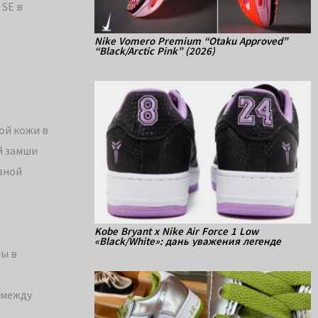
 SE в
Nike Vomero Premium “Otaku Approved”
“Black/Arctic Pink” (2026)
ой кожи в
й замши
ивной
Kobe Bryant x Nike Air Force 1 Low
«Black/White»: дань уважения легенде
ны в
 между