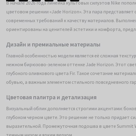
В начале 2026 года линейка культовых силуэтов Nike попо
цветовом решении «Jade Horizon». Эта пара представляет 
современных требований к качеству материалов. Выполненн
ориентированы на ценителей эстетики и комфорта, предла
Дизайн и премиальные материалы
Главной особенностью модели является её сложная тексту
нежном бирюзово-зеленом оттенке Jade Horizon. Этот св
глубокого оливкового цвета Fir. Такое сочетание материа
обувью, а важным элементом стильного повседневного га
Цветовая палитра и детализация
Визуальный облик дополняется строгими акцентами: боко
глубоком черном цвете. Это решение не только придает си
выразительной. Промежуточная подошва в цвете Summit 
темным низом и ярким верхом.