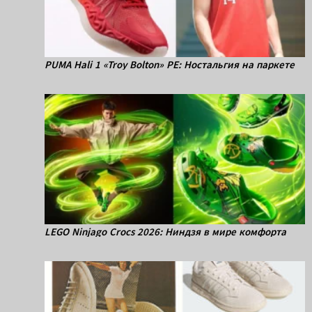
PUMA Hali 1 «Troy Bolton» PE: Ностальгия на паркете
LEGO Ninjago Crocs 2026: Ниндзя в мире комфорта