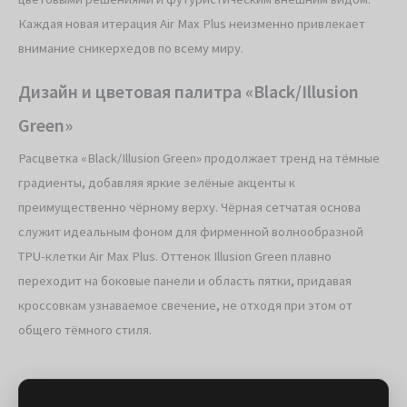
Каждая новая итерация Air Max Plus неизменно привлекает
внимание сникерхедов по всему миру.
Дизайн и цветовая палитра «Black/Illusion
Green»
Расцветка «Black/Illusion Green» продолжает тренд на тёмные
градиенты, добавляя яркие зелёные акценты к
преимущественно чёрному верху. Чёрная сетчатая основа
служит идеальным фоном для фирменной волнообразной
TPU-клетки Air Max Plus. Оттенок Illusion Green плавно
переходит на боковые панели и область пятки, придавая
кроссовкам узнаваемое свечение, не отходя при этом от
общего тёмного стиля.