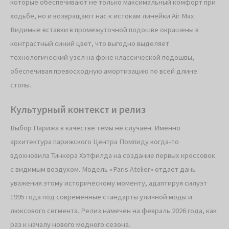
которые обеспечивают не только максимальный комфорт при
ходьбе, но и возвращают нас к истокам линейки Air Max.
Видимые вставки в промежуточной подошве окрашены в
контрастный синий цвет, что выгодно выделяет
технологический узел на фоне классической подошвы,
обеспечивая превосходную амортизацию по всей длине
стопы.
Культурный контекст и релиз
Выбор Парижа в качестве темы не случаен. Именно
архитектура парижского Центра Помпиду когда-то
вдохновила Тинкера Хэтфилда на создание первых кроссовок
с видимым воздухом. Модель «Paris Atelier» отдает дань
уважения этому историческому моменту, адаптируя силуэт
1995 года под современные стандарты уличной моды и
люксового сегмента. Релиз намечен на февраль 2026 года, как
раз к началу нового модного сезона.