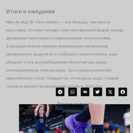
Итоги и ожидания
Nike Air Max 95 «Paris Atelier» — это больше, чем просто
кроссовки. Это мост между спортом и высокой модой, между
архивными чертежами и современными технологиями.
Благодаря использованию премиальных материалов,
увеличенного модуля Air и глубокого сторителлинга, пара
обещает стать востребованным объектом как среди
коллекционеров-сникерхедов, так и среди ценителей
европейского стиля. Ожидается, что модель задаст новый
тренд на деконструированный дизайн в 2026 году.
Другие новинки