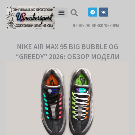
Перейти
T
V
к
e
k
l
содержимому
e
ДРОПЫ/НОВИНКИ/ОБЗОРЫ
g
r
a
m
NIKE AIR MAX 95 BIG BUBBLE OG
“GREEDY” 2026: ОБЗОР МОДЕЛИ