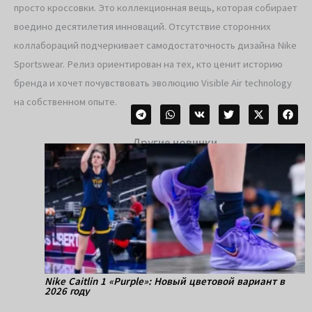
просто кроссовки. Это коллекционная вещь, которая собирает
воедино десятилетия инноваций. Отсутствие сторонних
коллабораций подчеркивает самодостаточность дизайна Nike
Sportswear. Релиз ориентирован на тех, кто ценит историю
бренда и хочет почувствовать эволюцию Visible Air technology
на собственном опыте.
Другие новинки
Nike Caitlin 1 «Purple»: Новый цветовой вариант в
2026 году