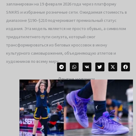
запланирован на 19 февраля 2026 года через платформу
SNKRS и избранные розничные сети. Ожидаемая стоимость в
диапазоне $190–$210 подчеркивает премиальный статус
издания. Эта модель является не просто обувью, а символом
тридцатилетнего пути силуэта, который смог
трансформироваться из беговых кроссовок в икону
культурного самовыражения, объединяющую атлетов и
художников по всему миру.
Другие новинки