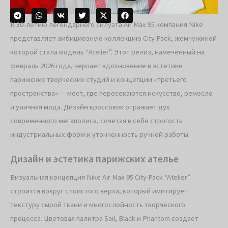
К 30-летию легендарного силуэта Air Max 95 компания Nike
представляет амбициозную коллекцию City Pack, жемчужиной
которой стала модель “Atelier”. Этот релиз, намеченный на
февраль 2026 года, черпает вдохновение в эстетике
парижских творческих студий и концепции «третьего
пространства» — мест, где пересекаются искусство, ремесло
и уличная мода. Дизайн кроссовок отражает дух
современного мегаполиса, сочетая в себе строгость
индустриальных форм и утонченность ручной работы.
Дизайн и эстетика парижских ателье
Визуальная концепция Nike Air Max 95 City Pack “Atelier”
строится вокруг слоистого верха, который имитирует
текстуру сырой ткани и многослойность творческого
процесса. Цветовая палитра Sail, Black и Phantom создает