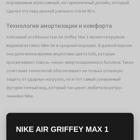
подчеркивая агрессивный, но гармоничный дизайн, который
сделал эту пару иконой уличного стиля 90-х.
Технологии амортизации и комфорта
Ключевой особенностью Air Griffey Max 1 является крупная
видимая вставка Nike Air в средней подошве. В данной версии
она дополнена яркими акцентами цвета Volt, которые
просвечивают сквозь «окна» амортизационного баллона. Такое
сочетание технологий обеспечивает не только отличную
защиту от ударных нагрузок, но и тот самый узнаваемый
футуристичный вид, который так ценят любители ретро-
линейки Nike.
NIKE AIR GRIFFEY MAX 1