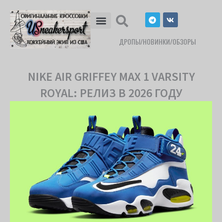
Перейти
T
V
к
e
k
l
содержимому
e
ДРОПЫ/НОВИНКИ/ОБЗОРЫ
g
r
a
m
NIKE AIR GRIFFEY MAX 1 VARSITY
ROYAL: РЕЛИЗ В 2026 ГОДУ