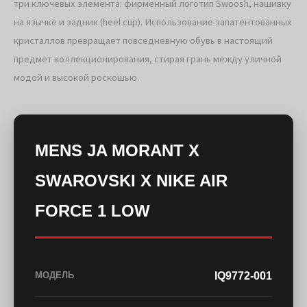
три ключевых элемента: фирменный логотип Swoosh, нашивку
на язычке и задник (heel cup). Использование запатентованных
кристаллов превращает повседневную обувь в настоящий
предмет коллекционирования, стирая грань между уличной
модой и высокой роскошью.
MENS JA MORANT X
SWAROVSKI X NIKE AIR
FORCE 1 LOW
IQ9772-001
МОДЕЛЬ