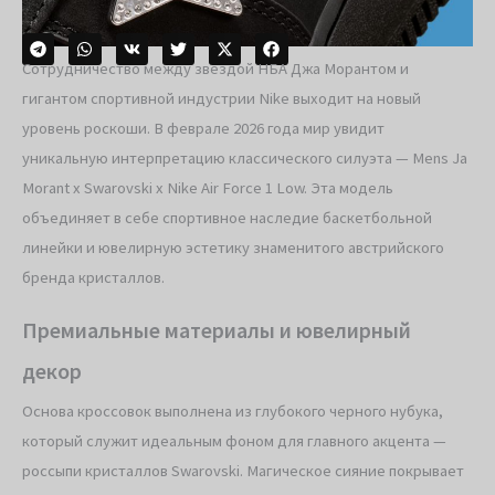
Сотрудничество между звездой НБА Джа Морантом и
гигантом спортивной индустрии Nike выходит на новый
уровень роскоши. В феврале 2026 года мир увидит
уникальную интерпретацию классического силуэта — Mens Ja
Morant x Swarovski x Nike Air Force 1 Low. Эта модель
объединяет в себе спортивное наследие баскетбольной
линейки и ювелирную эстетику знаменитого австрийского
бренда кристаллов.
Премиальные материалы и ювелирный
декор
Основа кроссовок выполнена из глубокого черного нубука,
который служит идеальным фоном для главного акцента —
россыпи кристаллов Swarovski. Магическое сияние покрывает