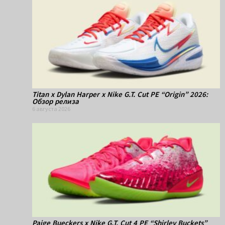
Titan x Dylan Harper x Nike G.T. Cut PE “Origin” 2026:
Обзор релиза
6 августа 2026
Paige Bueckers x Nike G.T. Cut 4 PE “Shirley Buckets”