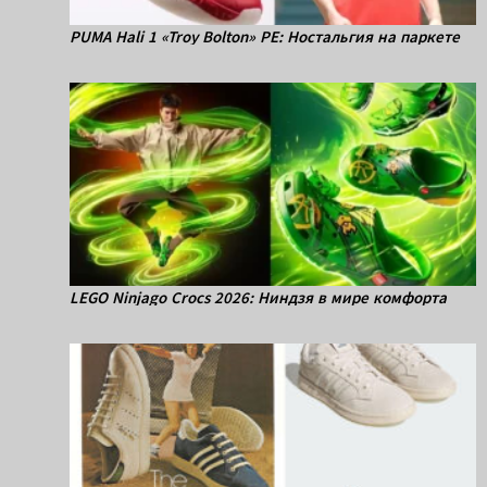
PUMA Hali 1 «Troy Bolton» PE: Ностальгия на паркете
LEGO Ninjago Crocs 2026: Ниндзя в мире комфорта