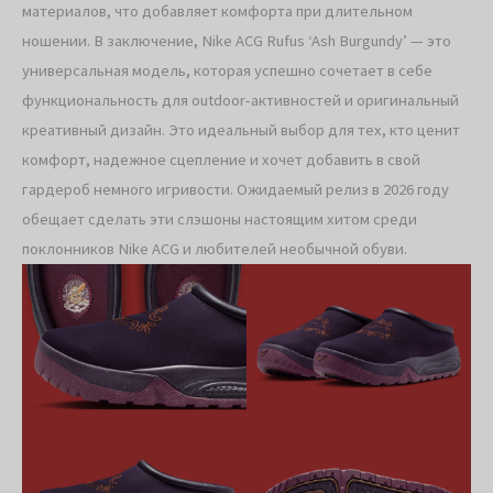
материалов, что добавляет комфорта при длительном
ношении. В заключение, Nike ACG Rufus ‘Ash Burgundy’ — это
универсальная модель, которая успешно сочетает в себе
функциональность для outdoor-активностей и оригинальный
креативный дизайн. Это идеальный выбор для тех, кто ценит
комфорт, надежное сцепление и хочет добавить в свой
гардероб немного игривости. Ожидаемый релиз в 2026 году
обещает сделать эти слэшоны настоящим хитом среди
поклонников Nike ACG и любителей необычной обуви.