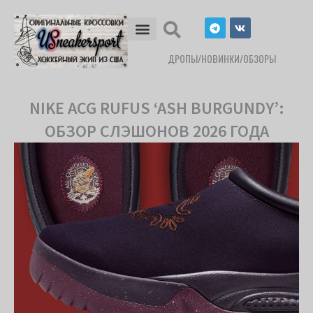
Перейти
T
V
к
e
k
l
содержимому
e
ДРОПЫ/НОВИНКИ/ОБЗОРЫ
g
r
a
m
NIKE ACG RUFUS ‘ASH BURGUNDY’:
ОБЗОР СЛЭШОНОВ 2026 ГОДА