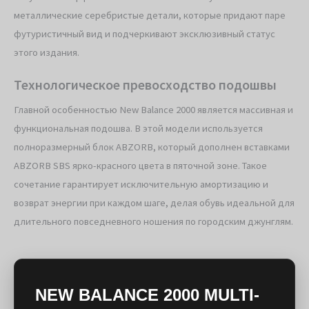
металлические серебристые детали, которые придают паре
футуристичный вид и подчеркивают эксклюзивный статус
этого издания.
Технологическое превосходство подошвы
Главной особенностью New Balance 2000 является массивная и
функциональная подошва. В этой модели используется
полноразмерный блок ABZORB, который дополнен вставками
ABZORB SBS ярко-красного цвета в пяточной зоне. Такое
сочетание гарантирует исключительную амортизацию и
возврат энергии при каждом шаге, делая обувь идеальной для
длительного повседневного ношения по городским джунглям.
NEW BALANCE 2000 MULTI-