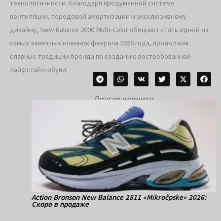
технологичности. Благодаря продуманной системе
вентиляции, передовой амортизации и эксклюзивному
дизайну, New Balance 2000 Multi-Color обещают стать одной из
самых заметных новинок февраля 2026 года, продолжая
славные традиции бренда по созданию востребованной
лайфстайл-обуви.
Другие новинки
Action Bronson New Balance 2811 «Mikročpske» 2026:
Скоро в продаже