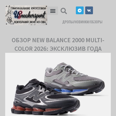
Перейти
T
V
к
e
k
l
содержимому
e
ДРОПЫ/НОВИНКИ/ОБЗОРЫ
g
r
a
m
ОБЗОР NEW BALANCE 2000 MULTI-
COLOR 2026: ЭКСКЛЮЗИВ ГОДА