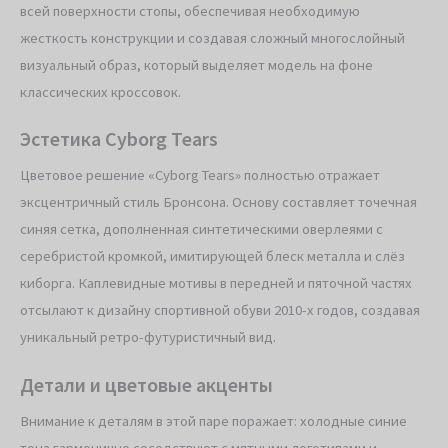
всей поверхности стопы, обеспечивая необходимую
жесткость конструкции и создавая сложный многослойный
визуальный образ, который выделяет модель на фоне
классических кроссовок.
Эстетика Cyborg Tears
Цветовое решение «Cyborg Tears» полностью отражает
эксцентричный стиль Бронсона. Основу составляет точечная
синяя сетка, дополненная синтетическими оверлеями с
серебристой кромкой, имитирующей блеск металла и слёз
киборга. Каплевидные мотивы в передней и пяточной частях
отсылают к дизайну спортивной обуви 2010-х годов, создавая
уникальный ретро-футуристичный вид.
Детали и цветовые акценты
Внимание к деталям в этой паре поражает: холодные синие
тона гармонично соседствуют с мятными логотипами и