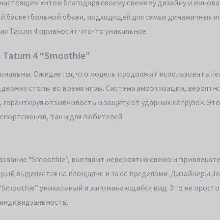
ть настоящим хитом благодаря своему свежему дизайну и инно
 баскетбольной обуви, подходящей для самых динамичных и
ия Tatum 4 привносит что-то уникальное.
 Tatum 4 “Smoothie”
иональны. Ожидается, что модель продолжит использовать лё
ржку стопы во время игры. Система амортизации, вероятно
 гарантируя отзывчивость и защиту от ударных нагрузок. Это
портсменов, так и для любителей.
 название “Smoothie”, выглядит невероятно свежо и привлекат
рый выделяется на площадке и за её пределами. Дизайнеры Jo
 “Smoothie” уникальный и запоминающийся вид. Это не просто
 индивидуальность.