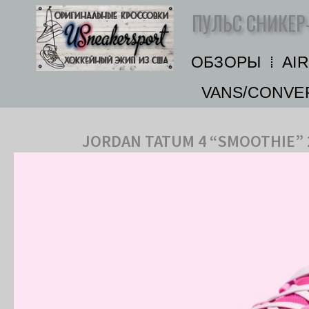
Перейти
ПУЛЬС СНИКЕР
к
содержимому
ОБЗОРЫ
AI
VANS/CONVE
JORDAN TATUM 4 “SMOOTHIE”