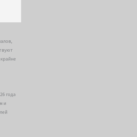
иалов,
ствуют
 крайне
26 года
м и
елей