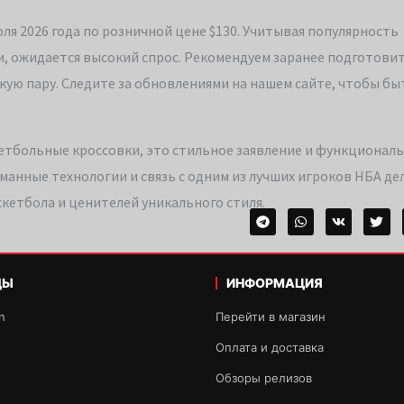
юля 2026 года по розничной цене $130. Учитывая популярность
, ожидается высокий спрос. Рекомендуем заранее подготовит
кую пару. Следите за обновлениями на нашем сайте, чтобы быт
скетбольные кроссовки, это стильное заявление и функционал
манные технологии и связь с одним из лучших игроков НБА д
кетбола и ценителей уникального стиля.
ДЫ
ИНФОРМАЦИЯ
n
Перейти в магазин
Оплата и доставка
Обзоры релизов