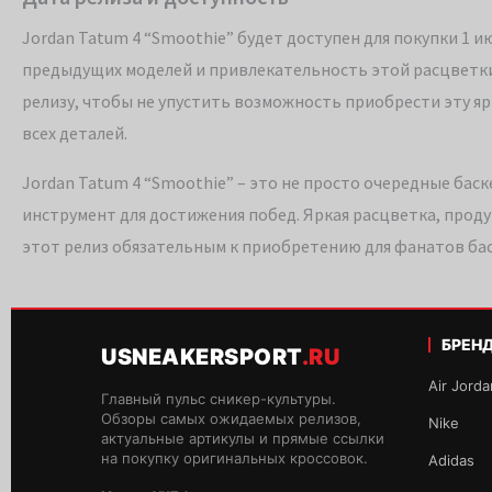
Jordan Tatum 4 “Smoothie” будет доступен для покупки 1 и
предыдущих моделей и привлекательность этой расцветки
релизу, чтобы не упустить возможность приобрести эту яр
всех деталей.
Jordan Tatum 4 “Smoothie” – это не просто очередные ба
инструмент для достижения побед. Яркая расцветка, проду
этот релиз обязательным к приобретению для фанатов бас
БРЕН
USNEAKERSPORT
.RU
Air Jorda
Главный пульс сникер-культуры.
Обзоры самых ожидаемых релизов,
Nike
актуальные артикулы и прямые ссылки
на покупку оригинальных кроссовок.
Adidas