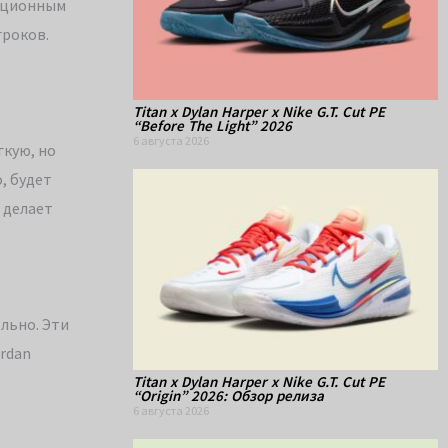
вационным
гроков.
Titan x Dylan Harper x Nike G.T. Cut PE
“Before The Light” 2026
6 августа 2026
гкую, но
, будет
 делает
ельно. Эти
rdan
Titan x Dylan Harper x Nike G.T. Cut PE
“Origin” 2026: Обзор релиза
6 августа 2026