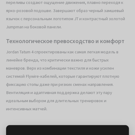
переливы создают ощущение движения, плавно переходя к
ярко-розовой подошве. Завершают образ черный замшевый
язычок с персональным логотипом JT и контрастный золотой
Jumpman на боковой панели.
Технологическое превосходство и комфорт
Jordan Tatum 4 спроектированы как самая легкая модель в
линейке бренда, что критически важно для быстрых
маневров. Верх из комбинации текстиля и кожи усилен
системой Flywire-кабелей, которые гарантируют плотную
фиксацию стопы даже при резких сменах направления.
Вентиляция и адаптивная поддержка делают эту пару
идеальным выбором для длительных тренировок и
интенсивных матчей.