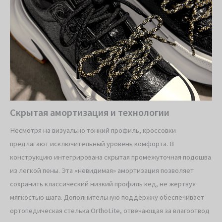
Скрытая амортизация и технологии
Несмотря на визуально тонкий профиль, кроссовки
предлагают исключительный уровень комфорта. В
конструкцию интегрирована скрытая промежуточная подошва
из легкой пены. Эта «невидимая» амортизация позволяет
сохранить классический низкий профиль кед, не жертвуя
мягкостью шага. Дополнительную поддержку обеспечивает
ортопедическая стелька OrthoLite, отвечающая за влагоотвод