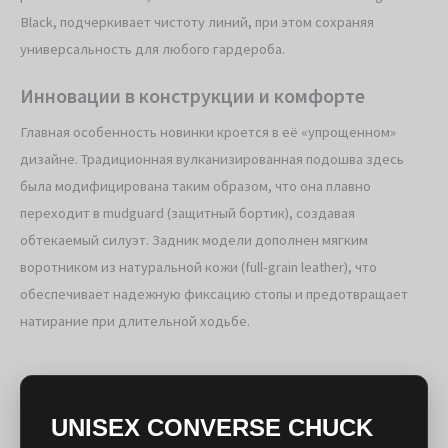
Black, подчеркивает чистоту линий, при этом сохраняя
универсальность для любого гардероба.
Инновации в конструкции и комфорте
Главная особенность новинки кроется в её «упрощенном»
дизайне. Традиционная вулканизированная подошва здесь
была модифицирована таким образом, что она плавно
переходит в mudguard (защитный бортик), создавая
обтекаемый силуэт. Задник модели дополнен мягким
воротником из натуральной кожи (full-grain leather), что
обеспечивает надежную фиксацию стопы и предотвращает
натирание при длительной ходьбе.
UNISEX CONVERSE CHUCK