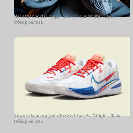
Hellstar x adidas Megaride S2 “Cloud White” 2026:
Обзор релиза
Titan x Dylan Harper x Nike G.T. Cut PE “Origin” 2026:
Обзор релиза