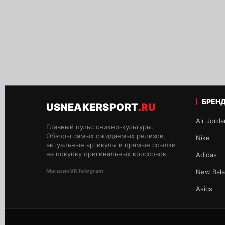
БРЕН
USNEAKERSPORT
.RU
Air Jorda
Главный пульс сникер-культуры.
Обзоры самых ожидаемых релизов,
Nike
актуальные артикулы и прямые ссылки
на покупку оригинальных кроссовок.
Adidas
Магазин
VK
Telegram
New Bal
Asics