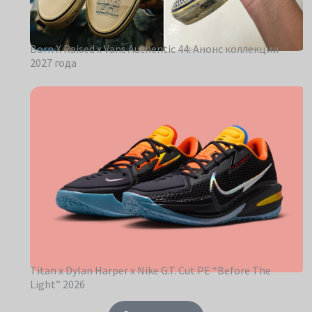
Born X Raised x Vans Authentic 44: Анонс коллекции
2027 года
Titan x Dylan Harper x Nike G.T. Cut PE “Before The
Light” 2026