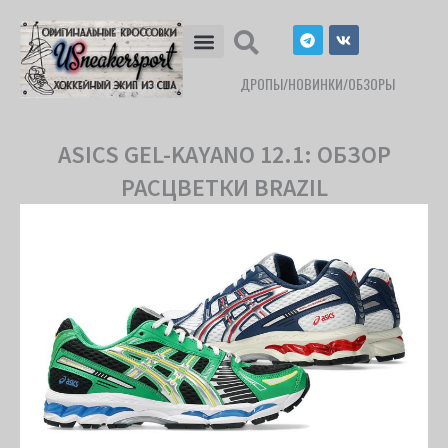
Перейти
T
V
к
e
k
l
содержимому
e
ДРОПЫ/НОВИНКИ/ОБЗОРЫ
g
r
a
m
ASICS GEL-KAYANO 12.1: ОБЗОР
РАСЦВЕТКИ BRAZIL