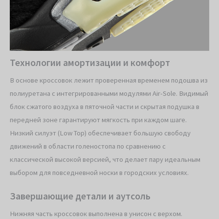
Технологии амортизации и комфорт
В основе кроссовок лежит проверенная временем подошва из
полиуретана с интегрированными модулями Air-Sole. Видимый
блок сжатого воздуха в пяточной части и скрытая подушка в
передней зоне гарантируют мягкость при каждом шаге.
Низкий силуэт (Low Top) обеспечивает большую свободу
движений в области голеностопа по сравнению с
классической высокой версией, что делает пару идеальным
выбором для повседневной носки в городских условиях.
Завершающие детали и аутсоль
Нижняя часть кроссовок выполнена в унисон с верхом.