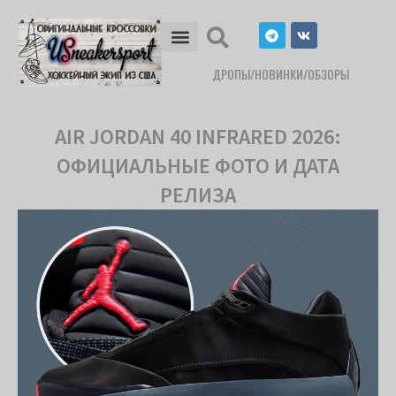
Перейти
T
V
к
e
k
l
содержимому
e
ДРОПЫ/НОВИНКИ/ОБЗОРЫ
g
r
a
m
AIR JORDAN 40 INFRARED 2026:
ОФИЦИАЛЬНЫЕ ФОТО И ДАТА
РЕЛИЗА