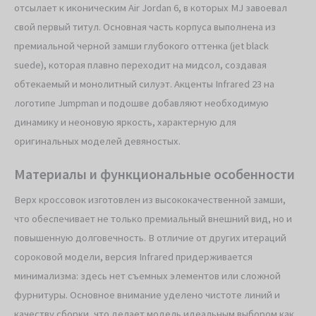
отсылает к иконическим Air Jordan 6, в которых MJ завоевал
свой первый титул. Основная часть корпуса выполнена из
премиальной черной замши глубокого оттенка (jet black
suede), которая плавно переходит на мидсол, создавая
обтекаемый и монолитный силуэт. Акценты Infrared 23 на
логотипе Jumpman и подошве добавляют необходимую
динамику и неоновую яркость, характерную для
оригинальных моделей девяностых.
Материалы и функциональные особенности
Верх кроссовок изготовлен из высококачественной замши,
что обеспечивает не только премиальный внешний вид, но и
повышенную долговечность. В отличие от других итераций
сороковой модели, версия Infrared придерживается
минимализма: здесь нет съемных элементов или сложной
фурнитуры. Основное внимание уделено чистоте линий и
качеству сборки, что делает модель идеальным выбором как