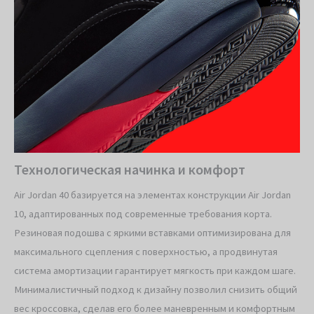
Технологическая начинка и комфорт
Air Jordan 40 базируется на элементах конструкции Air Jordan
10, адаптированных под современные требования корта.
Резиновая подошва с яркими вставками оптимизирована для
максимального сцепления с поверхностью, а продвинутая
система амортизации гарантирует мягкость при каждом шаге.
Минималистичный подход к дизайну позволил снизить общий
вес кроссовка, сделав его более маневренным и комфортным